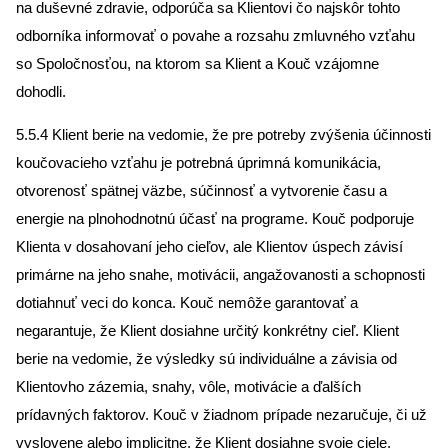
na duševné zdravie, odporúča sa Klientovi čo najskôr tohto
odborníka informovať o povahe a rozsahu zmluvného vzťahu
so Spoločnosťou, na ktorom sa Klient a Kouč vzájomne
dohodli.
5.5.4 Klient berie na vedomie, že pre potreby zvýšenia účinnosti
koučovacieho vzťahu je potrebná úprimná komunikácia,
otvorenosť spätnej väzbe, súčinnosť a vytvorenie času a
energie na plnohodnotnú účasť na programe. Kouč podporuje
Klienta v dosahovaní jeho cieľov, ale Klientov úspech závisí
primárne na jeho snahe, motivácii, angažovanosti a schopnosti
dotiahnuť veci do konca. Kouč nemôže garantovať a
negarantuje, že Klient dosiahne určitý konkrétny cieľ. Klient
berie na vedomie, že výsledky sú individuálne a závisia od
Klientovho zázemia, snahy, vôle, motivácie a ďalších
prídavných faktorov. Kouč v žiadnom prípade nezaručuje, či už
vyslovene alebo implicitne, že Klient dosiahne svoje ciele.