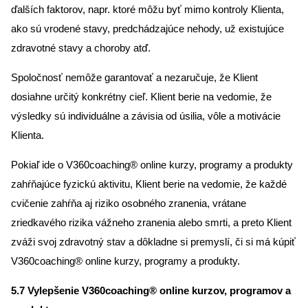
ďalších faktorov, napr. ktoré môžu byť mimo kontroly Klienta,
ako sú vrodené stavy, predchádzajúce nehody, už existujúce
zdravotné stavy a choroby atď.
Spoločnosť nemôže garantovať a nezaručuje, že Klient
dosiahne určitý konkrétny cieľ. Klient berie na vedomie, že
výsledky sú individuálne a závisia od úsilia, vôle a motivácie
Klienta.
Pokiaľ ide o V360coaching® online kurzy, programy a produkty
zahŕňajúce fyzickú aktivitu, Klient berie na vedomie, že každé
cvičenie zahŕňa aj riziko osobného zranenia, vrátane
zriedkavého rizika vážneho zranenia alebo smrti, a preto Klient
zváži svoj zdravotný stav a dôkladne si premyslí, či si má kúpiť
V360coaching® online kurzy, programy a produkty.
5.7 Vylepšenie V360coaching® online kurzov, programov a