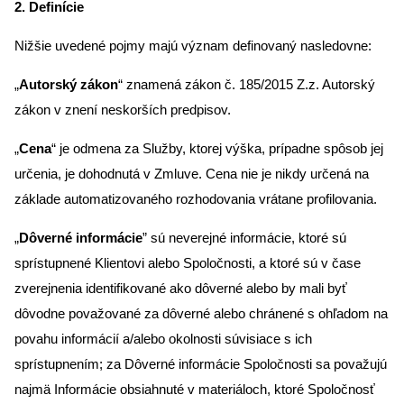
2. Definície
Nižšie uvedené pojmy majú význam definovaný nasledovne:
„
Autorský zákon
“ znamená zákon č. 185/2015 Z.z. Autorský
zákon v znení neskorších predpisov.
„
Cena
“ je odmena za Služby, ktorej výška, prípadne spôsob jej
určenia, je dohodnutá v Zmluve. Cena nie je nikdy určená na
základe automatizovaného rozhodovania vrátane profilovania.
„
Dôverné informácie
” sú neverejné informácie, ktoré sú
sprístupnené Klientovi alebo Spoločnosti, a ktoré sú v čase
zverejnenia identifikované ako dôverné alebo by mali byť
dôvodne považované za dôverné alebo chránené s ohľadom na
povahu informácií a/alebo okolnosti súvisiace s ich
sprístupnením; za Dôverné informácie Spoločnosti sa považujú
najmä Informácie obsiahnuté v materiáloch, ktoré Spoločnosť