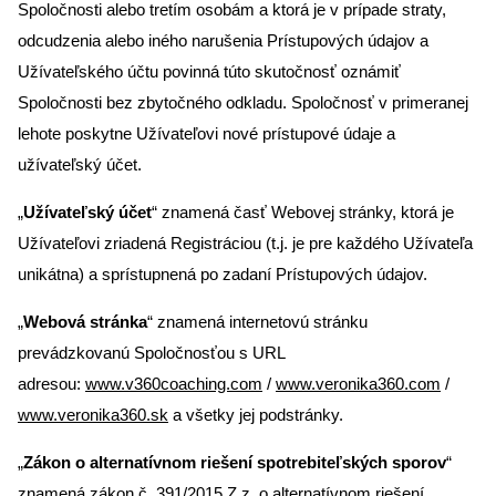
Spoločnosti alebo tretím osobám a ktorá je v prípade straty,
odcudzenia alebo iného narušenia Prístupových údajov a
Užívateľského účtu povinná túto skutočnosť oznámiť
Spoločnosti bez zbytočného odkladu. Spoločnosť v primeranej
lehote poskytne Užívateľovi nové prístupové údaje a
užívateľský účet.
„
Užívateľský účet
“ znamená časť Webovej stránky, ktorá je
Užívateľovi zriadená Registráciou (t.j. je pre každého Užívateľa
unikátna) a sprístupnená po zadaní Prístupových údajov.
„
Webová stránka
“ znamená internetovú stránku
prevádzkovanú Spoločnosťou s URL
adresou:
www.v360coaching.com
/
www.veronika360.com
/
www.veronika360.sk
a všetky jej podstránky.
„
Zákon o alternatívnom riešení spotrebiteľských sporov
“
znamená zákon č. 391/2015 Z.z. o alternatívnom riešení