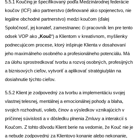
5.5.1 Koučing je špecifikovaný podľa Medzinárodnej federácie
koučov (ICF) ako partnerstvo (definované ako spojenectvo, nie
legálne obchodné partnerstvo) medzi koučom (ďalej
Spoločnosť, jej konateľ, zamestnanec či pracovník len pre tento
odsek VOP ako „
Kouč
“) a Klientom v kreatívnom, myšlienky
podnecujúcom procese, ktorý inšpiruje Klienta v dosahovaní
jeho maximálneho osobného a profesionálneho potenciálu. Má
za úlohu sprostredkovať tvorbu a rozvoj osobných, profesijných
a biznisových cieľov, vytvoriť a aplikovať stratégiu/plán na
dosiahnutie týchto cieľov.
5.5.2 Klient je zodpovedný za tvorbu a implementáciu svojej
vlastnej telesnej, mentálnej a emocionálnej pohody a blaha,
svojich rozhodnutí, volieb, činov a výsledkov vznikajúcich v
príčinnej súvislosti a v dôsledku plnenia Zmluvy a interakcií s
Koučom. Z tohto dôvodu Klient berie na vedomie, že Kouč nie je
a nebude zodpovedný za Klientovo konanie alebo nekonanie,