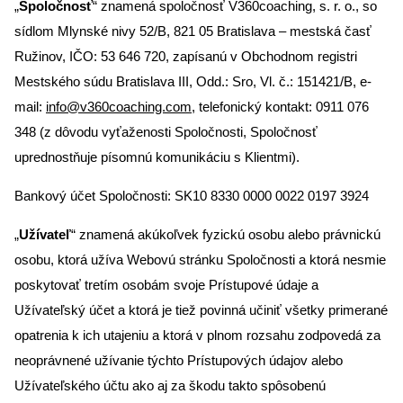
„
Spoločnosť
“ znamená spoločnosť V360coaching, s. r. o., so
sídlom Mlynské nivy 52/B, 821 05 Bratislava – mestská časť
Ružinov, IČO: 53 646 720, zapísanú v Obchodnom registri
Mestského súdu Bratislava III, Odd.: Sro, Vl. č.: 151421/B, e-
mail:
info@v360coaching.com
, telefonický kontakt: 0911 076
348 (z dôvodu vyťaženosti Spoločnosti, Spoločnosť
uprednostňuje písomnú komunikáciu s Klientmi).
Bankový účet Spoločnosti: SK10 8330 0000 0022 0197 3924
„
Užívateľ
“ znamená akúkoľvek fyzickú osobu alebo právnickú
osobu, ktorá užíva Webovú stránku Spoločnosti a ktorá nesmie
poskytovať tretím osobám svoje Prístupové údaje a
Užívateľský účet a ktorá je tiež povinná učiniť všetky primerané
opatrenia k ich utajeniu a ktorá v plnom rozsahu zodpovedá za
neoprávnené užívanie týchto Prístupových údajov alebo
Užívateľského účtu ako aj za škodu takto spôsobenú