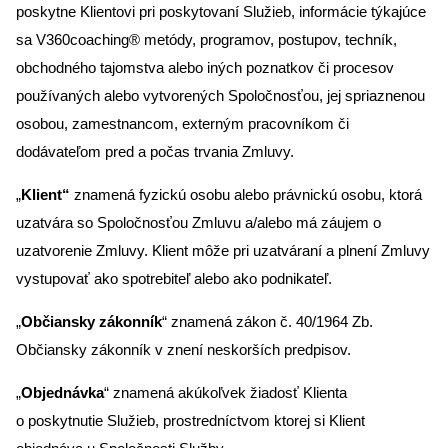
poskytne Klientovi pri poskytovaní Služieb, informácie týkajúce
sa V360coaching® metódy, programov, postupov, techník,
obchodného tajomstva alebo iných poznatkov či procesov
používaných alebo vytvorených Spoločnosťou, jej spriaznenou
osobou, zamestnancom, externým pracovníkom či
dodávateľom pred a počas trvania Zmluvy.
„
Klient“
znamená fyzickú osobu alebo právnickú osobu, ktorá
uzatvára so Spoločnosťou Zmluvu a/alebo má záujem o
uzatvorenie Zmluvy. Klient môže pri uzatváraní a plnení Zmluvy
vystupovať ako spotrebiteľ alebo ako podnikateľ.
„
Občiansky zákonník
“ znamená zákon č. 40/1964 Zb.
Občiansky zákonník v znení neskorších predpisov.
„
Objednávka
“ znamená akúkoľvek žiadosť Klienta
o poskytnutie Služieb, prostredníctvom ktorej si Klient