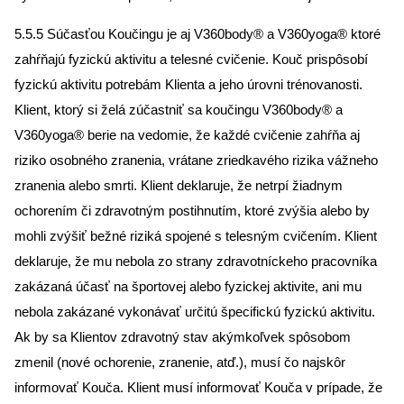
5.5.5 Súčasťou Koučingu je aj V360body® a V360yoga® ktoré
zahŕňajú fyzickú aktivitu a telesné cvičenie. Kouč prispôsobí
fyzickú aktivitu potrebám Klienta a jeho úrovni trénovanosti.
Klient, ktorý si želá zúčastniť sa koučingu V360body® a
V360yoga® berie na vedomie, že každé cvičenie zahŕňa aj
riziko osobného zranenia, vrátane zriedkavého rizika vážneho
zranenia alebo smrti. Klient deklaruje, že netrpí žiadnym
ochorením či zdravotným postihnutím, ktoré zvýšia alebo by
mohli zvýšiť bežné riziká spojené s telesným cvičením. Klient
deklaruje, že mu nebola zo strany zdravotníckeho pracovníka
zakázaná účasť na športovej alebo fyzickej aktivite, ani mu
nebola zakázané vykonávať určitú špecifickú fyzickú aktivitu.
Ak by sa Klientov zdravotný stav akýmkoľvek spôsobom
zmenil (nové ochorenie, zranenie, atď.), musí čo najskôr
informovať Kouča. Klient musí informovať Kouča v prípade, že