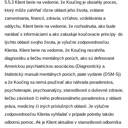
5.5.3 Klient berie na vedomie, že Koučing je obsiahly proces,
ktorý môže zahŕňať rôzne oblasti jeho života, vrátane
zamestnania, financií, zdravia, vzťahov, vzdelávania a
oddychu. Klient berie na vedomie, že rozhodnutia, ako bude
narábať s informáciami a ako zabuduje koučovacie princípy do
týchto oblastí svojho života, je výlučne zodpovednosťou
Klienta. Klient berie na vedomie, že Koučing nezahŕňa
diagnostiku a liečbu mentálnych porúch, ako sú definované
Americkou psychiatrickou asociáciou (Diagnostický a
štatistický manuál mentálnych porúch, piate vydanie (DSM-5))
a že Koučing sa nemá používať ako náhrada poradenstva,
psychoterapie, psychoanalýzy, starostlivosti o duševné zdravie,
liečbu závislostí či iného profesionálneho poradenstva z oblasti
práva, medicíny či iných príslušných oblastí. Je výlučne
zodpovednosťou Klienta vyhľadať v prípade potreby takúto
odbornú pomoc. Ak je Klient aktuálne v starostlivosti odborníka