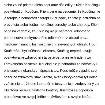
alebo za iné priame alebo nepriame dôsledky služieb Koučingu
poskytnutých Koučom. Klient berie na vedomie, že Koučing nie
je terapia a nenahrádza terapiu v prípade, že táto je potrebná na
prevenciu alebo liečbu mentálnej poruchy alebo choroby. Klient
berie na vedomie, že Koučing nie je náhradou odborného
poradenstva poskytovaného odborníkmi z oblasti práva,
medicíny, financií, biznisu či iných relevantných oblastí. Hoci
Kouč môže byť súčasne lekárom, Koučing nepredstavuje
poskytovanie zdravotnej starostlivosti a nie je hradený zo
zdravotného poistenia. Koučing nie je náhradou za návštevy u
príslušných lekárskych špecialistov. Kouč môže vyjadriť svoj
názor na zdravotný stav Klienta, avšak nevykonáva fyzikálne
vyšetrenie ani žiadne laboratórne testy a nie je zodpovedný za
Klientovu liečbu a následné kontroly. Klientovi sa odporúča
pokračovať vo svojej liečbe a návštevách u svojho lekára.