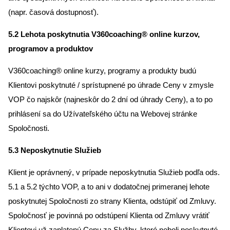
(napr. časová dostupnosť).
5.2 Lehota poskytnutia V360coaching® online kurzov,
programov a produktov
V360coaching® online kurzy, programy a produkty budú
Klientovi poskytnuté / sprístupnené po úhrade Ceny v zmysle
VOP čo najskôr (najneskôr do 2 dní od úhrady Ceny), a to po
prihlásení sa do Užívateľského účtu na Webovej stránke
Spoločnosti.
5.3 Neposkytnutie Služieb
Klient je oprávnený, v prípade neposkytnutia Služieb podľa ods.
5.1 a 5.2 týchto VOP, a to ani v dodatočnej primeranej lehote
poskytnutej Spoločnosti zo strany Klienta, odstúpiť od Zmluvy.
Spoločnosť je povinná po odstúpení Klienta od Zmluvy vrátiť
Klientovi už zaplatenú Cenu za Služby, ktoré neboli poskytnuté,