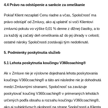
4.4 Právo na odstúpenie a sankcie za omeškanie
Pokiaľ Klient nezaplatí Cenu riadne a včas, Spoločnosť ma
právo odstúpiť od Zmluvy, ako aj uplatniť si voči Klientovi
zmluvnú pokutu vo výške 0,01 % denne z dlžnej čiastky, a to
za každý aj začatý deň omeškania až do jej úhrady v celosti;
ostatné nároky Spoločnosti zostávajú tým nedotknuté.
5. Podmienky poskytnutia služieb
5.1 Lehota poskytnutia koučingu V360coaching®
Ak v Zmluve nie je výslovne dojednaná lehota poskytovania
koučingu V360coaching® a táto ani následne nie je dohodnutá
medzi Zmluvnými stranami, Spoločnosť sa zaväzuje
poskytovať koučing V360coaching® v primeraných lehotách
určených podľa obsahu a rozsahu koučingu V360coaching®,
ako aj subjektívnych okolností na strane Spoločnosti a Klienta