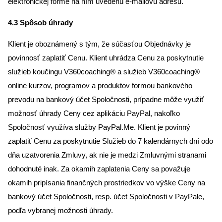
elektronickej forme na ním uvedenú e-mailovú adresu.
4.3 Spôsob úhrady
Klient je oboznámený s tým, že súčasťou Objednávky je
povinnosť zaplatiť Cenu. Klient uhrádza Cenu za poskytnutie
služieb koučingu V360coaching® a služieb V360coaching®
online kurzov, programov a produktov formou bankového
prevodu na bankový účet Spoločnosti, prípadne môže využiť
možnosť úhrady Ceny cez aplikáciu PayPal, nakoľko
Spoločnosť využíva služby PayPal.Me. Klient je povinný
zaplatiť Cenu za poskytnutie Služieb do 7 kalendárnych dní odo
dňa uzatvorenia Zmluvy, ak nie je medzi Zmluvnými stranami
dohodnuté inak. Za okamih zaplatenia Ceny sa považuje
okamih pripísania finančných prostriedkov vo výške Ceny na
bankový účet Spoločnosti, resp. účet Spoločnosti v PayPale,
podľa vybranej možnosti úhrady.