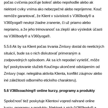
počas cvičenia pociťuje bolesť alebo nepohodlie alebo ak
niektoré cviky vníma ako nebezpečné alebo nepríjemne. Kouč
nemôže garantovať, že Klient v súvislosti s V360body® a
V360yoga® neutrpí žiadne zranenie, či už priamo alebo
nepriamo, a že jeho trénovanosť sa zlepší ako výsledok účasti
na V360body® a V360yoga®.
5.5.6 Ak by sa Klient počas trvania Zmluvy dostal do neetických
situácií, bude sa o nich diskutovať primeraným a
zodpovedných spôsobom. Ak sa ich nepodarí vyriešiť, môže
byť poskytovanie služieb Koučingu ukončené odstúpením od
Zmluvy (napr. nelegálna aktivita Klienta, konflikt záujmov alebo
iné záležitosti odborného etického charakteru).
5.6 V360coaching® online kurzy, programy a produkty
Spoločnosť tiež poskytuje Klientovi vopred nahrané online
kurzy, programy a produkty. Niektoré z nich (V360body® a