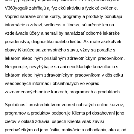
V360yoga® zahŕňajú aj fyzickú aktivitu a fyzické cvičenie.
Vopred nahrané online kurzy, programy a produkty ponúkajú
informácie o zdraví, wellness a fitness, sú určené len na
vzdelávacie účely a nemali by nahrádzať odborné lekárske
poradenstvo, diagnostiku a/alebo liečbu. Ak máte akékoľvek
obavy týkajúce sa zdravotného stavu, vždy sa poraďte s
lekárom alebo iným príslušným zdravotníckym pracovníkom.
Neignorujte, nevyhýbajte sa ani neodkladajte konzultáciu s
lekárom alebo iným zdravotníckym pracovníkom v dôsledku
všeobecných informácií obsiahnutých vo vopred
zaznamenaných online kurzoch, programoch a produktoch.
Spoločnosť prostredníctvom vopred nahratých online kurzov,
programov a produktov podporuje Klienta pri dosahovaní jeho
cieľov v oblasti zdravia, úspech Klienta však závisí
predovšetkým od jeho úsilia, motivácie a odhodlania, ako aj od