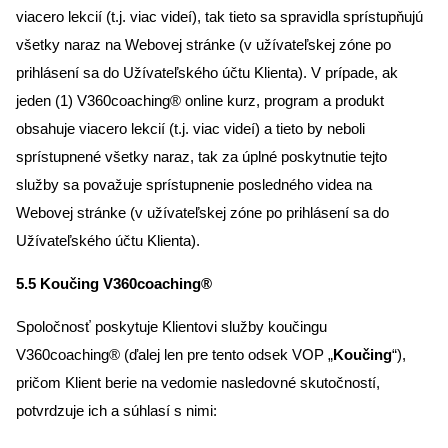
viacero lekcií (t.j. viac videí), tak tieto sa spravidla sprístupňujú
všetky naraz na Webovej stránke (v užívateľskej zóne po
prihlásení sa do Užívateľského účtu Klienta). V prípade, ak
jeden (1) V360coaching® online kurz, program a produkt
obsahuje viacero lekcií (t.j. viac videí) a tieto by neboli
sprístupnené všetky naraz, tak za úplné poskytnutie tejto
služby sa považuje sprístupnenie posledného videa na
Webovej stránke (v užívateľskej zóne po prihlásení sa do
Užívateľského účtu Klienta).
5.5 Koučing V360coaching®
Spoločnosť poskytuje Klientovi služby koučingu
V360coaching® (ďalej len pre tento odsek VOP „
Koučing
“),
pričom Klient berie na vedomie nasledovné skutočností,
potvrdzuje ich a súhlasí s nimi: