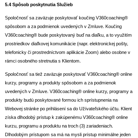
5.4 Spôsob poskytnutia Služieb
Spoločnosť sa zaväzuje poskytovať koučing V360coaching®
spôsobom a za podmienok uvedených v Zmluve. Koučing
V360coaching® bude poskytovaný buď na diaľku, a to využitím
prostriedkov diaľkovej komunikácie (napr. elektronickej pošty,
telefonicky či prostredníctvom aplikácie Zoom) alebo osobne v
rámci osobného stretnutia s Klientom.
Spoločnosť sa tiež zaväzuje poskytovať V360coaching® online
kurzy, programy a produkty spôsobom a za podmienok
uvedených v Zmluve. V360coaching® online kurzy, programy a
produkty budú poskytované formou ich sprístupnenia na
Webovej stránke po prihlásení sa do Užívateľského účtu. Klient
získa dlhodobý prístup k zakúpenému V360coaching® online
kurzu, programu a produktu na troch (3) zariadeniach.
Dlhodobým prístupom sa má na mysli prístup minimálne jeden