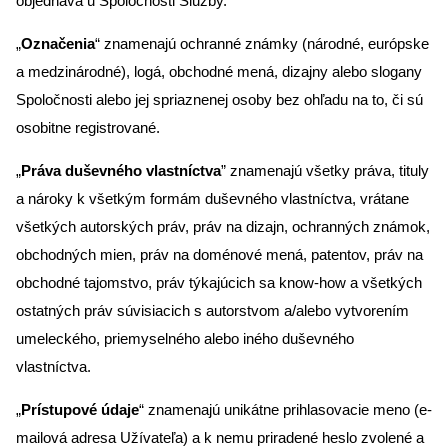
objednáva u Spoločnosti Služby.
„
Označenia
“ znamenajú ochranné známky (národné, európske
a medzinárodné), logá, obchodné mená, dizajny alebo slogany
Spoločnosti alebo jej spriaznenej osoby bez ohľadu na to, či sú
osobitne registrované.
„
Práva duševného vlastníctva
” znamenajú všetky práva, tituly
a nároky k všetkým formám duševného vlastníctva, vrátane
všetkých autorských práv, práv na dizajn, ochranných známok,
obchodných mien, práv na doménové mená, patentov, práv na
obchodné tajomstvo, práv týkajúcich sa know-how a všetkých
ostatných práv súvisiacich s autorstvom a/alebo vytvorením
umeleckého, priemyselného alebo iného duševného
vlastníctva.
„
Prístupové údaje
“ znamenajú unikátne prihlasovacie meno (e-
mailová adresa Užívateľa) a k nemu priradené heslo zvolené a